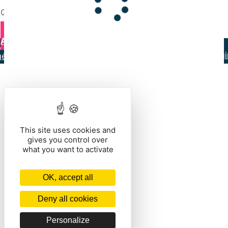
danse/plateau-partage
Que voulez-vous faire ?
VOIR LE CONTENU DU PANIER
CONTINUER VOS
ACHATS
Mentions légales
Contact
Conditions
générales de vente
This site uses cookies and
gives you control over
what you want to activate
OK, accept all
Deny all cookies
Personalize